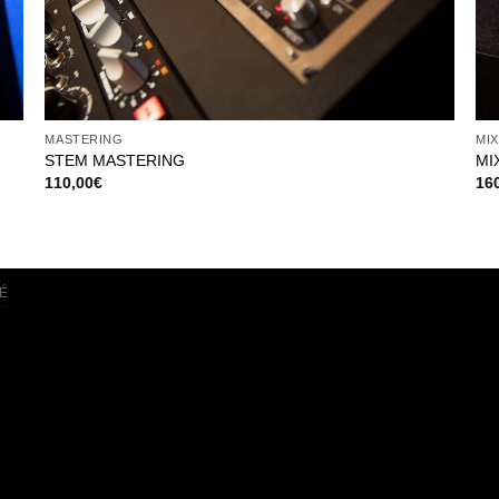
MASTERING
MIX
STEM MASTERING
MI
110,00
€
16
É