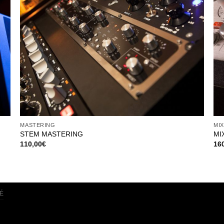
MASTERING
MIX
STEM MASTERING
MI
110,00
€
16
É